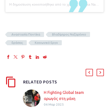
Η δημοσίευση κοινοποιήθηκε από το χρήστη Pontika Nazarenko team (@fighting_global_team)
Αναστασία Ποντίκα
Βλαδίμηρος Ναζαρένκο
δράσεις
Κοινωνικό Εργο
RELATED POSTS
Η Fighting Global team
αρωγός στη μάχη
04 Μαρ 2025
ενάντια στην παιδική