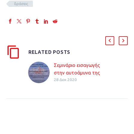
δράσεις
RELATED POSTS
Σεμινάριο εισαγωγής
στην αυτοάμυνα της
28 Δεκ 2020
Αναστασίας Ποντίκα
στο Πανεπιστήμιο
Θεσσαλίας
Μαζί μπορούμε να
κάνουμε πολλά για
τους αδέσποτους
φίλους μας