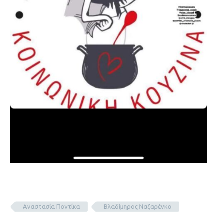
Αναστασία Ποντίκα
Βλαδίμηρος Ναζαρένκο