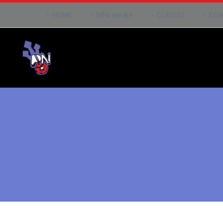
HOME
Who we are
CLASSES
COA